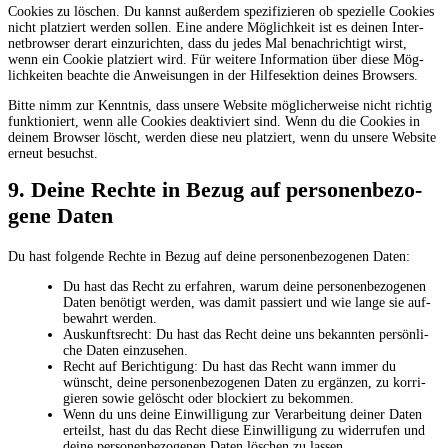
Coo­kies zu löschen. Du kannst außer­dem spe­zi­fi­zie­ren ob spe­zi­el­le Coo­kies
nicht plat­ziert wer­den sol­len. Eine ande­re Mög­lich­keit ist es dei­nen Inter­
net­brow­ser der­art ein­zu­rich­ten, dass du jedes Mal benach­rich­tigt wirst,
wenn ein Coo­kie plat­ziert wird. Für wei­te­re Infor­ma­ti­on über die­se Mög­
lich­kei­ten beach­te die Anwei­sun­gen in der Hilf­e­sek­ti­on dei­nes Browsers.
Bit­te nimm zur Kennt­nis, dass unse­re Web­site mög­li­cher­wei­se nicht rich­tig
funk­tio­niert, wenn alle Coo­kies deak­ti­viert sind. Wenn du die Coo­kies in
dei­nem Brow­ser löscht, wer­den die­se neu plat­ziert, wenn du unse­re Web­site
erneut besuchst.
9. Dei­ne Rech­te in Bezug auf per­so­nen­be­zo­
ge­ne Daten
Du hast fol­gen­de Rech­te in Bezug auf dei­ne per­so­nen­be­zo­ge­nen Daten:
Du hast das Recht zu erfah­ren, war­um dei­ne per­so­nen­be­zo­ge­nen
Daten benö­tigt wer­den, was damit pas­siert und wie lan­ge sie auf­
be­wahrt werden.
Aus­kunfts­recht: Du hast das Recht dei­ne uns bekann­ten per­sön­li­
che Daten einzusehen.
Recht auf Berich­ti­gung: Du hast das Recht wann immer du
wünscht, dei­ne per­so­nen­be­zo­ge­nen Daten zu ergän­zen, zu kor­ri­
gie­ren sowie gelöscht oder blo­ckiert zu bekommen.
Wenn du uns dei­ne Ein­wil­li­gung zur Ver­ar­bei­tung dei­ner Daten
erteilst, hast du das Recht die­se Ein­wil­li­gung zu wider­ru­fen und
dei­ne per­so­nen­be­zo­ge­nen Daten löschen zu lassen.