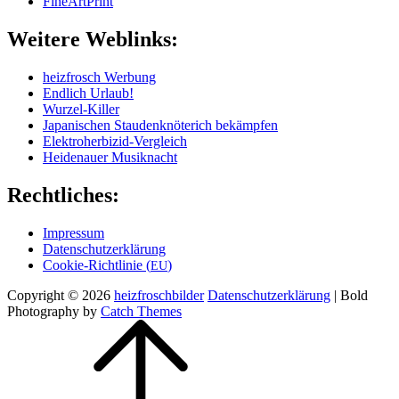
Fine­Art­Print
Wei­te­re Weblinks:
heiz­frosch Werbung
End­lich Urlaub!
Wur­zel-Kil­ler
Japa­ni­schen Stau­den­knö­te­rich bekämpfen
Elek­tro­her­bi­zid-Ver­gleich
Hei­de­nau­er Musiknacht
Recht­li­ches:
Impres­sum
Daten­schutz­er­klä­rung
Coo­kie-Rich­t­­li­­nie (
)
EU
Copyright © 2026
heizfroschbilder
Daten­schutz­er­klä­rung
|
Bold
Photography by
Catch Themes