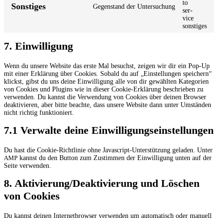
to
Sons­ti­ges
Gegen­stand der Untersuchung
ser­
vice
sonstiges
7. Ein­wil­li­gung
Wenn du unse­re Web­site das ers­te Mal besuchst, zei­gen wir dir ein Pop-Up
mit einer Erklä­rung über Coo­kies. Sobald du auf „Ein­stel­lun­gen spei­chern“
klickst, gibst du uns dei­ne Ein­wil­li­gung alle von dir gewähl­ten Kate­go­rien
von Coo­kies und Plug­ins wie in die­ser Coo­kie-Erklä­rung beschrie­ben zu
ver­wen­den. Du kannst die Ver­wen­dung von Coo­kies über dei­nen Brow­ser
deak­ti­vie­ren, aber bit­te beach­te, dass unse­re Web­site dann unter Umstän­den
nicht rich­tig funktioniert.
7.1 Ver­wal­te dei­ne Einwilligungseinstellungen
Du hast die Coo­kie-Richt­li­nie ohne Java­script-Unter­stüt­zung gela­den. Unter
kannst du den But­ton zum Zustim­men der Ein­wil­li­gung unten auf der
AMP
Sei­te verwenden.
8. Aktivierung/​Deaktivierung und Löschen
von Cookies
Du kannst dei­nen Inter­net­brow­ser ver­wen­den um auto­ma­tisch oder manu­ell