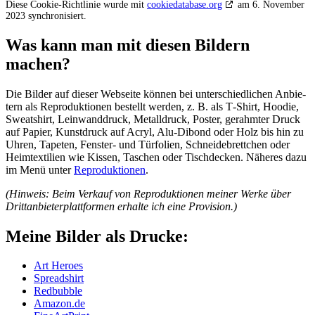
Die­se Coo­kie-Richt­li­nie wur­de mit
cookiedatabase.org
am 6. Novem­ber
2023 synchronisiert.
Was kann man mit die­sen Bil­dern
machen?
Die Bil­der auf die­ser Web­sei­te kön­nen bei unter­schied­li­chen Anbie­
tern als Repro­duk­tio­nen bestellt wer­den, z. B. als T‑Shirt, Hoo­die,
Sweat­shirt, Lein­wand­druck, Metall­druck, Pos­ter, gerahm­ter Druck
auf Papier, Kunst­druck auf Acryl, Alu-Dibond oder Holz bis hin zu
Uhren, Tape­ten, Fens­ter- und Tür­fo­li­en, Schnei­de­brett­chen oder
Heim­tex­ti­li­en wie Kis­sen, Taschen oder Tisch­de­cken. Nähe­res dazu
im Menü unter
Repro­duk­tio­nen
.
(Hin­weis: Beim Ver­kauf von Repro­duk­tio­nen mei­ner Wer­ke über
Dritt­an­bie­ter­platt­for­men erhal­te ich eine Provision.)
Mei­ne Bil­der als Drucke:
Art Heroes
Spread­shirt
Red­bubble
Amazon.de