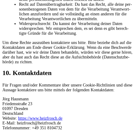
Recht auf Daten­über­trag­bar­keit: Du hast das Recht, alle dei­ne per­
so­nen­be­zo­ge­nen Daten von dem für die Ver­ar­bei­tung Ver­ant­wort­
li­chen anzu­for­dern und sie voll­stän­dig an einen ande­ren für die
Ver­ar­bei­tung Ver­ant­wort­li­chen zu übermitteln.
Wider­spruchs­recht: Du kannst der Ver­ar­bei­tung dei­ner Daten
wider­spre­chen. Wir ent­spre­chen dem, es sei denn es gibt berech­
tig­te Grün­de für die Verarbeitung.
Um die­se Rech­te aus­zu­üben kon­tak­tie­re uns bit­te. Bit­te bezie­he dich auf die
Kon­takt­da­ten am Ende die­ser Coo­kie-Erklä­rung. Wenn du eine Beschwer­de
dar­über hast, wie wir dei­ne Daten behan­deln, wür­den wir die­se ger­ne hören,
aber du hast auch das Recht die­se an die Auf­sichts­be­hör­de (Daten­schutz­be­
hör­de) zu richten.
10. Kon­takt­da­ten
Für Fra­gen und/​oder Kom­men­ta­re über unse­re Coo­kie-Richt­li­ni­en und die­se
Aus­sa­ge kon­tak­tie­re uns bit­te mit­tels der fol­gen­den Kontaktdaten:
Jörg Haus­mann
Frie­dens­stra­ße 23
01097 Dresden
Deutsch­land
Web­site:
https://www.heizfrosch.de
E‑Mail:
heizfrosch@
heizfrosch.de
Tele­fon­num­mer: +49 351 8104732