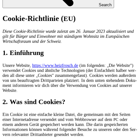
Search
Coo­kie-Richt­li­nie (
)
EU
Die­se Coo­kie-Richt­li­nie wur­de zuletzt am 26. Janu­ar 2023 aktua­li­siert und
gilt für Bür­ger und Ein­woh­ner mit stän­di­gem Wohn­sitz im Euro­päi­schen
Wirt­schafts­raum und der Schweiz.
1. Ein­füh­rung
Unse­re Web­site,
https://www.heizfrosch.de
(im fol­gen­den: „Die Web­site“)
ver­wen­det Coo­kies und ähn­li­che Tech­no­lo­gien (der Ein­fach­heit hal­ber wer­
den all die­se unter „Coo­kies“ zusam­men­ge­fasst). Coo­kies wer­den außer­dem
von uns beauf­trag­ten Dritt­par­tei­en plat­ziert. In dem unten ste­hen­dem Doku­
ment infor­mie­ren wir dich über die Ver­wen­dung von Coo­kies auf unse­rer
Website.
2. Was sind Cookies?
Ein Coo­kie ist eine ein­fa­che klei­ne Datei, die gemein­sam mit den Sei­ten
einer Inter­net­adres­se ver­sen­det und vom Web­brow­ser auf dem
oder
PC
einem ande­ren Gerät gespei­chert wer­den kann. Die dar­in gespei­cher­ten
Infor­ma­tio­nen kön­nen wäh­rend fol­gen­der Besu­che zu unse­ren oder den Ser­
vern rele­van­ter Dritt­an­bie­ter gesen­det werden.