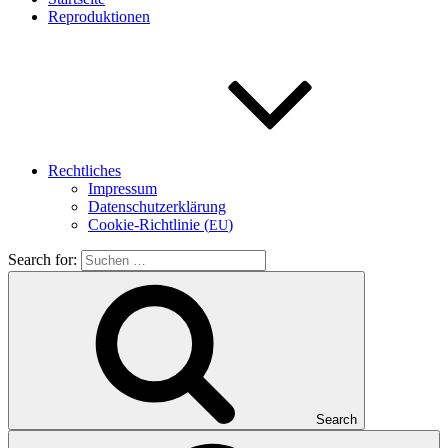
Repro­duk­tio­nen
Recht­li­ches
Impres­sum
Daten­schutz­er­klä­rung
Coo­kie-Rich­t­­li­­nie (
)
EU
Search for:
Search