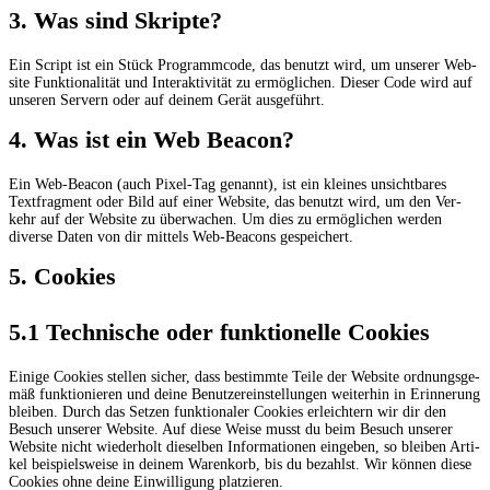
3. Was sind Skripte?
Ein Script ist ein Stück Pro­gramm­code, das benutzt wird, um unse­rer Web­
site Funk­tio­na­li­tät und Inter­ak­ti­vi­tät zu ermög­li­chen. Die­ser Code wird auf
unse­ren Ser­vern oder auf dei­nem Gerät ausgeführt.
4. Was ist ein Web Beacon?
Ein Web-Bea­con (auch Pixel-Tag genannt), ist ein klei­nes unsicht­ba­res
Text­frag­ment oder Bild auf einer Web­site, das benutzt wird, um den Ver­
kehr auf der Web­site zu über­wa­chen. Um dies zu ermög­li­chen wer­den
diver­se Daten von dir mit­tels Web-Bea­cons gespeichert.
5. Coo­kies
5.1 Tech­ni­sche oder funk­tio­nel­le Cookies
Eini­ge Coo­kies stel­len sicher, dass bestimm­te Tei­le der Web­site ord­nungs­ge­
mäß funk­tio­nie­ren und dei­ne Benut­zer­ein­stel­lun­gen wei­ter­hin in Erin­ne­rung
blei­ben. Durch das Set­zen funk­tio­na­ler Coo­kies erleich­tern wir dir den
Besuch unse­rer Web­site. Auf die­se Wei­se musst du beim Besuch unse­rer
Web­site nicht wie­der­holt die­sel­ben Infor­ma­tio­nen ein­ge­ben, so blei­ben Arti­
kel bei­spiels­wei­se in dei­nem Waren­korb, bis du bezahlst. Wir kön­nen die­se
Coo­kies ohne dei­ne Ein­wil­li­gung platzieren.