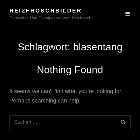
HEIZFROSCHBILDER
Gepixeltes Und Geknippstes Vom Heizfrosch
Schlagwort:
blasentang
Nothing Found
It seems we can’t find what you’re looking for.
Perhaps searching can help.
Search
SEAR
for: