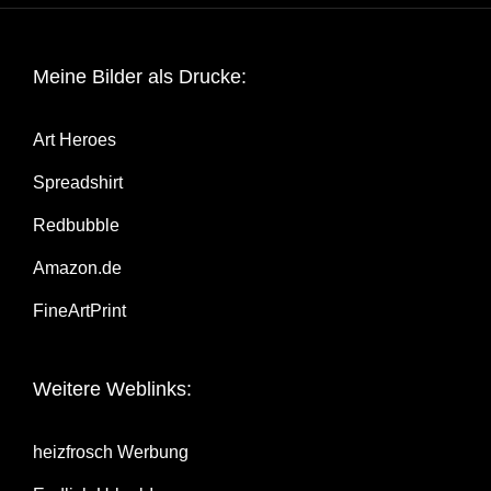
Mei­ne Bil­der als Drucke:
Art Heroes
Spread­shirt
Red­bubble
Amazon.de
Fine­Art­Print
Wei­te­re Weblinks:
heiz­frosch Werbung