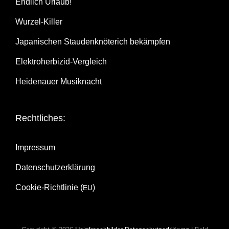
End­lich Urlaub!
Wur­zel-Kil­ler
Japa­ni­schen Stau­den­knö­te­rich bekämpfen
Elek­tro­her­bi­zid-Ver­gleich
Hei­de­nau­er Musiknacht
Recht­li­ches:
Impres­sum
Daten­schutz­er­klä­rung
Coo­kie-Rich­t­­li­­nie (
)
EU