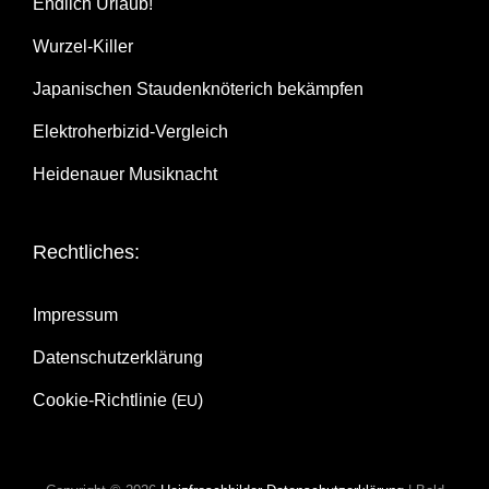
End­lich Urlaub!
Wur­zel-Kil­ler
Japa­ni­schen Stau­den­knö­te­rich bekämpfen
Elek­tro­her­bi­zid-Ver­gleich
Hei­de­nau­er Musiknacht
Recht­li­ches:
Impres­sum
Daten­schutz­er­klä­rung
Coo­kie-Rich­t­­li­­nie (
)
EU