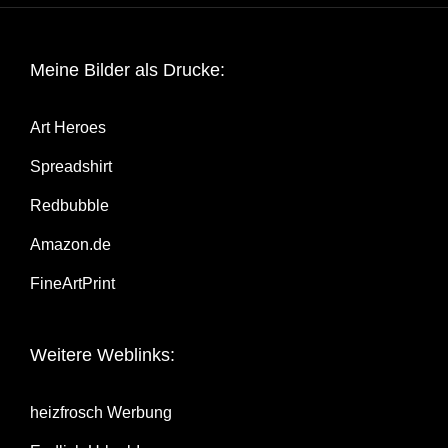
Mei­ne Bil­der als Drucke:
Art Heroes
Spread­shirt
Red­bubble
Amazon.de
Fine­Art­Print
Wei­te­re Weblinks:
heiz­frosch Werbung