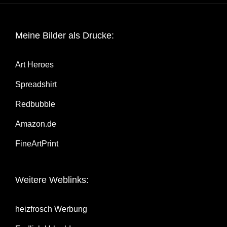
Mei­ne Bil­der als Drucke:
Art Heroes
Spread­shirt
Red­bubble
Amazon.de
Fine­Art­Print
Wei­te­re Weblinks:
heiz­frosch Werbung