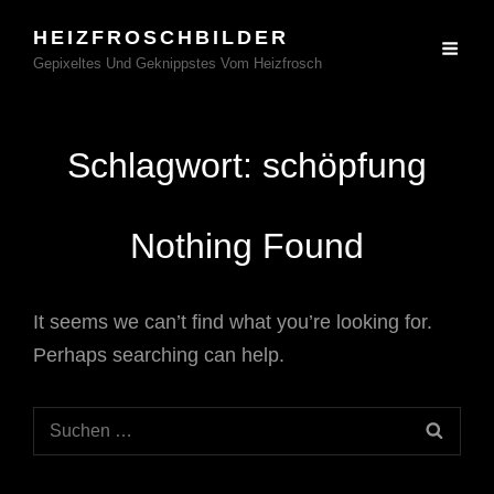
HEIZFROSCHBILDER
Gepixeltes Und Geknippstes Vom Heizfrosch
Schlagwort:
schöpfung
Nothing Found
It seems we can’t find what you’re looking for.
Perhaps searching can help.
Search
SEAR
for: