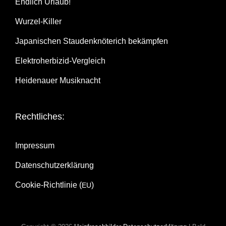
End­lich Urlaub!
Wur­zel-Kil­ler
Japa­ni­schen Stau­den­knö­te­rich bekämpfen
Elek­tro­her­bi­zid-Ver­gleich
Hei­de­nau­er Musiknacht
Recht­li­ches:
Impres­sum
Daten­schutz­er­klä­rung
Coo­kie-Rich­t­­li­­nie (
)
EU