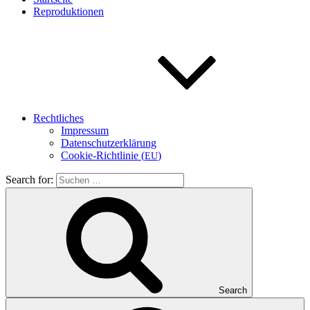
Repro­duk­tio­nen
Recht­li­ches
Impres­sum
Daten­schutz­er­klä­rung
Coo­kie-Rich­t­­li­­nie (
)
EU
Search for:
Search