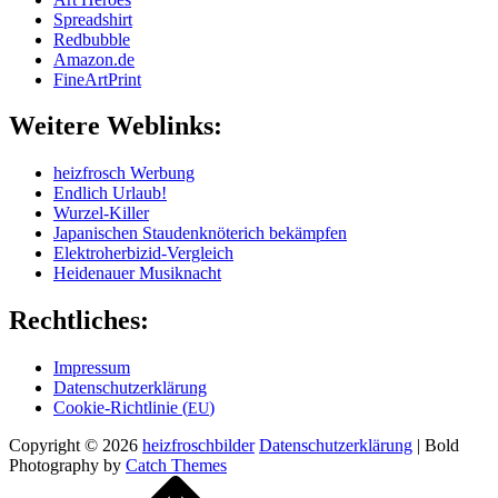
Spread­shirt
Red­bubble
Amazon.de
Fine­Art­Print
Wei­te­re Weblinks:
heiz­frosch Werbung
End­lich Urlaub!
Wur­zel-Kil­ler
Japa­ni­schen Stau­den­knö­te­rich bekämpfen
Elek­tro­her­bi­zid-Ver­gleich
Hei­de­nau­er Musiknacht
Recht­li­ches:
Impres­sum
Daten­schutz­er­klä­rung
Coo­kie-Rich­t­­li­­nie (
)
EU
Copyright © 2026
heizfroschbilder
Daten­schutz­er­klä­rung
|
Bold
Photography by
Catch Themes