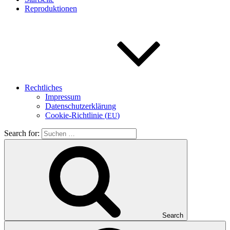
Repro­duk­tio­nen
Recht­li­ches
Impres­sum
Daten­schutz­er­klä­rung
Coo­kie-Rich­t­­li­­nie (
)
EU
Search for:
Search