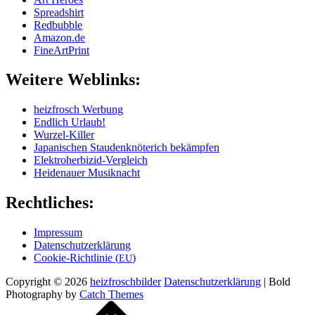
Spread­shirt
Red­bubble
Amazon.de
Fine­Art­Print
Wei­te­re Weblinks:
heiz­frosch Werbung
End­lich Urlaub!
Wur­zel-Kil­ler
Japa­ni­schen Stau­den­knö­te­rich bekämpfen
Elek­tro­her­bi­zid-Ver­gleich
Hei­de­nau­er Musiknacht
Recht­li­ches:
Impres­sum
Daten­schutz­er­klä­rung
Coo­kie-Rich­t­­li­­nie (
)
EU
Copyright © 2026
heizfroschbilder
Daten­schutz­er­klä­rung
|
Bold
Photography by
Catch Themes