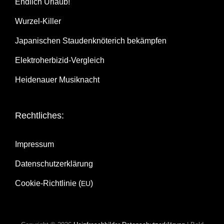
End­lich Urlaub!
Wur­zel-Kil­ler
Japa­ni­schen Stau­den­knö­te­rich bekämpfen
Elek­tro­her­bi­zid-Ver­gleich
Hei­de­nau­er Musiknacht
Recht­li­ches:
Impres­sum
Daten­schutz­er­klä­rung
Coo­kie-Rich­t­­li­­nie (
)
EU