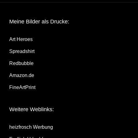
Mei­ne Bil­der als Drucke:
Art Heroes
Spread­shirt
Red­bubble
Amazon.de
Fine­Art­Print
Wei­te­re Weblinks:
heiz­frosch Werbung