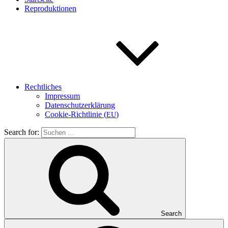
Repro­duk­tio­nen
Recht­li­ches
Impres­sum
Daten­schutz­er­klä­rung
Coo­kie-Rich­t­­li­­nie (
)
EU
Search for:
Search