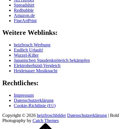
Spread­shirt
Red­bubble
Amazon.de
Fine­Art­Print
Wei­te­re Weblinks:
heiz­frosch Werbung
End­lich Urlaub!
Wur­zel-Kil­ler
Japa­ni­schen Stau­den­knö­te­rich bekämpfen
Elek­tro­her­bi­zid-Ver­gleich
Hei­de­nau­er Musiknacht
Recht­li­ches:
Impres­sum
Daten­schutz­er­klä­rung
Coo­kie-Rich­t­­li­­nie (
)
EU
Copyright © 2026
heizfroschbilder
Daten­schutz­er­klä­rung
|
Bold
Photography by
Catch Themes