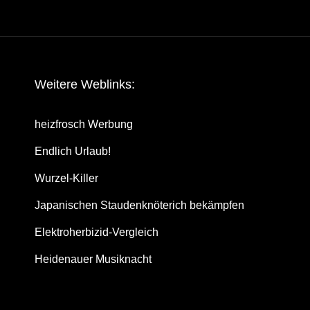
Wei­te­re Weblinks:
heiz­frosch Werbung
End­lich Urlaub!
Wur­zel-Kil­ler
Japa­ni­schen Stau­den­knö­te­rich bekämpfen
Elek­tro­her­bi­zid-Ver­gleich
Hei­de­nau­er Musiknacht