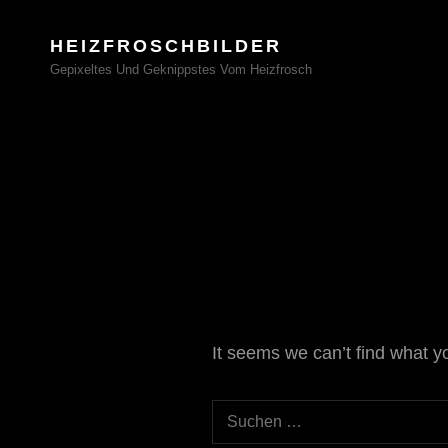
HEIZFROSCHBILDER
Gepixeltes Und Geknippstes Vom Heizfrosch
It seems we can’t find what y
Search
for: