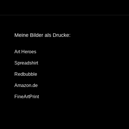
Mei­ne Bil­der als Drucke:
Art Heroes
Spread­shirt
Red­bubble
Amazon.de
Fine­Art­Print