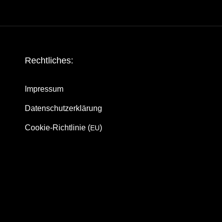
Recht­li­ches:
Impres­sum
Daten­schutz­er­klä­rung
Coo­kie-Rich­t­­li­­nie (
)
EU